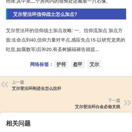
而降,其中第二个房间内的墙角处还藏着一只石像。
艾尔登法环信仰战士怎么加点?
艾尔登法环的信仰战士加点攻略: 一、信仰流加点 加点方
面:生命点到40,信仰力量对半点,感应先点15-以研究龙类的
吐息,如腐败等)后补20,有圣树赐福祷告就提...
网络标签：
护符
盔甲
艾尔
上一篇
艾尔登法环刚进去怎么拉杆
下一篇
艾尔登法环白金必做支线
相关问题