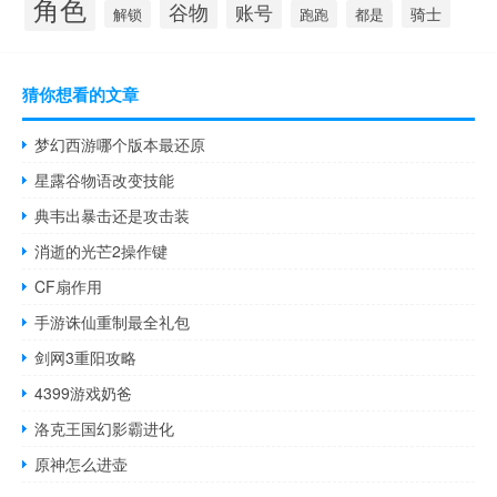
角色
谷物
账号
骑士
解锁
跑跑
都是
猜你想看的文章
梦幻西游哪个版本最还原
星露谷物语改变技能
典韦出暴击还是攻击装
消逝的光芒2操作键
CF扇作用
手游诛仙重制最全礼包
剑网3重阳攻略
4399游戏奶爸
洛克王国幻影霸进化
原神怎么进壶