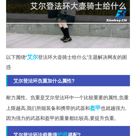
艾尔
以下围绕“
登法环大壶骑士给什么”主题解决网友的困
惑
艾尔登法环负重加什么属性?
耐力属性。负重是艾尔登法环中一个比较重要的属性,负重
盔甲
上限越高,我们所能装备和携带的武器和
也就越强力,
因为强力的武器和盔甲的重量都比较高,要提升负重。
护符
艾尔登法环法师最强
搭配?