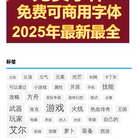
标签
元素
光芒
云顶
元气
剑网
卡丁车
主线
技能
开原
小游戏
可以通过
属性
手机
方舟
攻略
星际争霸
最终幻想
模式
步骤
游戏
武器
火线
洛克
热血传奇
王国
玩家
自己的
等级
电脑
的人
界面
的是
艾尔
装备
萝卜
西游
荣耀
英雄