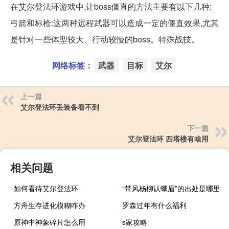
在艾尔登法环游戏中,让boss僵直的方法主要有以下几种:
弓箭和标枪:这两种远程武器可以造成一定的僵直效果,尤其
是针对一些体型较大、行动较慢的boss。特殊战技。
网络标签：
武器
目标
艾尔
上一篇
艾尔登法环丢装备看不到
下一篇
艾尔登法环 四塔楼有啥用
相关问题
如何看待艾尔登法环
“带风杨柳认蛾眉”的出处是哪里
方舟生存进化模糊咋办
罗森过年有什么福利
原神中神象碎片怎么用
s家攻略