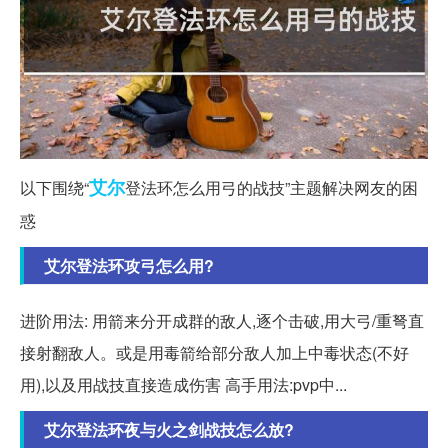
艾尔
以下围绕“
登法环怎么用弓的战技”主题解决网友的困
惑
艾尔登法环攻弓怎么用?
进阶用法: 用箭来分开成群的敌人,逐个击破,用大弓/重弩直
接射翻敌人。或是用毒箭给部分敌人加上中毒状态(不好
用),以及用战技直接造成伤害 高手用法:pvp中...
艾尔登法环夜与火之剑战技怎么放?