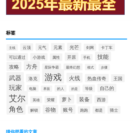
标签
光芒
元素
云顶
元气
剑网
卡丁车
主线
技能
开原
可以通过
小游戏
属性
手机
方舟
攻略
星际争霸
最终幻想
模式
步骤
游戏
武器
火线
洛克
热血传奇
王国
玩家
自己的
等级
电脑
的人
界面
的是
艾尔
装备
萝卜
西游
荣耀
英雄
角色
谷物
账号
骑士
解锁
跑跑
都是
猜你想看的文章