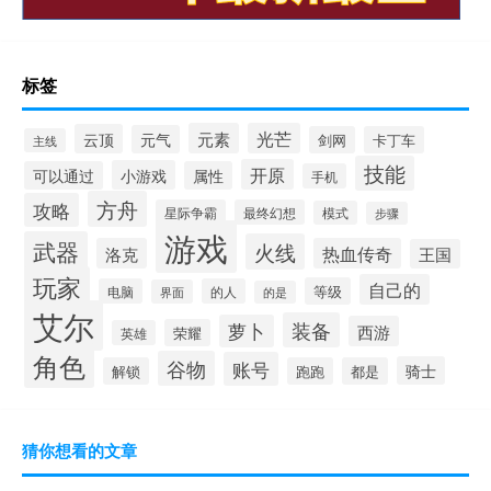
标签
元素
光芒
云顶
元气
剑网
卡丁车
主线
技能
开原
小游戏
可以通过
属性
手机
方舟
攻略
星际争霸
最终幻想
模式
步骤
游戏
武器
火线
洛克
热血传奇
王国
玩家
自己的
等级
电脑
的人
界面
的是
艾尔
装备
萝卜
西游
荣耀
英雄
角色
谷物
账号
骑士
解锁
跑跑
都是
猜你想看的文章