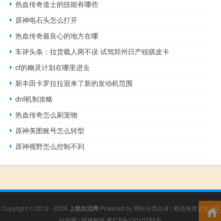
热血传奇道士的技能有哪些
原神电石头怎么打开
热血传奇最良心的地方在哪
车评头条：拉货载人两不误 试驾郑州日产锐骐皮卡
cf的幽灵计划在哪里进去
新丰田卡罗拉拉迎来了新的发动机范围
dnf机制攻略
热血传奇怎么刷宠物
原神美图账号怎么转型
原神视野怎么控制不到
Copyright © 2012 - 2026
上犹生活网
Powered by
网站分类目录
|
精选推荐文章
|
网
站地图
|
疑难解答
粤ICP备12010785号