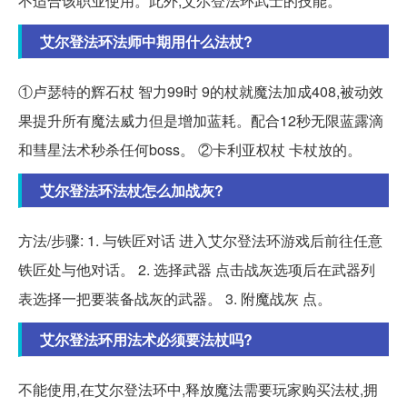
不适合该职业使用。此外,艾尔登法环武士的技能。
艾尔登法环法师中期用什么法杖?
①卢瑟特的辉石杖 智力99时 9的杖就魔法加成408,被动效
果提升所有魔法威力但是增加蓝耗。配合12秒无限蓝露滴
和彗星法术秒杀任何boss。 ②卡利亚权杖 卡杖放的。
艾尔登法环法杖怎么加战灰?
方法/步骤: 1. 与铁匠对话 进入艾尔登法环游戏后前往任意
铁匠处与他对话。 2. 选择武器 点击战灰选项后在武器列
表选择一把要装备战灰的武器。 3. 附魔战灰 点。
艾尔登法环用法术必须要法杖吗?
不能使用,在艾尔登法环中,释放魔法需要玩家购买法杖,拥