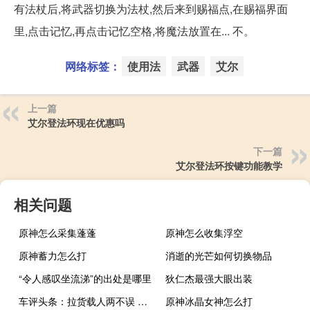
有法杖后,将武器切换为法杖,然后来到赐福点,在赐福界面
里,点击记忆,再点击记忆空格,将魔法放置在... 不。
网络标签：
使用法
武器
艾尔
上一篇
艾尔登法环现在优惠吗
下一篇
艾尔登法环按键功能教学
相关问题
原神怎么采集蓬蓬
原神怎么收集浮空
原神蓄力怎么打
消逝的光芒如何切换物品
“令人感叹坐流涕”的出处是哪里
狄仁杰最强大眼出装
车评头条：拉货载人两不误 试驾郑州日产锐骐皮卡
原神冰晶女神怎么打