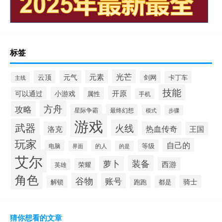
标签
光芒
元素
云顶
元气
剑网
卡丁车
主线
技能
开原
可以通过
小游戏
属性
手机
方舟
攻略
星际争霸
最终幻想
模式
步骤
游戏
武器
火线
洛克
热血传奇
王国
玩家
自己的
等级
电脑
的人
界面
的是
艾尔
装备
萝卜
西游
荣耀
英雄
角色
谷物
账号
骑士
解锁
跑跑
都是
猜你想看的文章