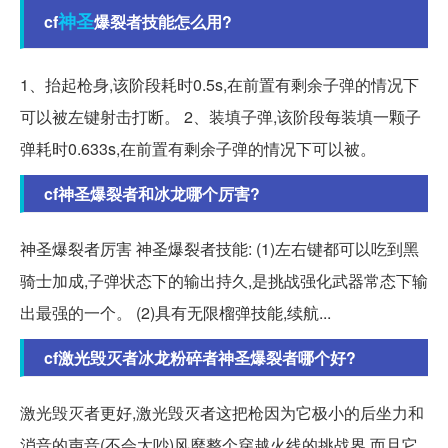
神圣
cf
爆裂者技能怎么用?
1、抬起枪身,该阶段耗时0.5s,在前置有剩余子弹的情况下
可以被左键射击打断。 2、装填子弹,该阶段每装填一颗子
弹耗时0.633s,在前置有剩余子弹的情况下可以被。
cf神圣爆裂者和冰龙哪个厉害?
神圣爆裂者厉害 神圣爆裂者技能: (1)左右键都可以吃到黑
骑士加成,子弹状态下的输出持久,是挑战强化武器常态下输
出最强的一个。 (2)具有无限榴弹技能,续航...
cf激光毁灭者冰龙粉碎者神圣爆裂者哪个好?
激光毁灭者更好,激光毁灭者这把枪因为它极小的后坐力和
消音的声音(不会太吵)风靡整个穿越火线的挑战界,而且它