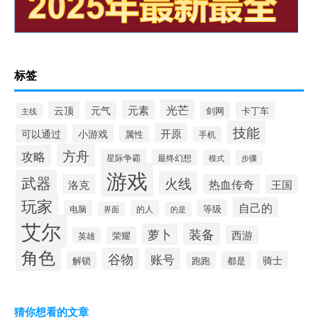
标签
光芒
元素
云顶
元气
剑网
卡丁车
主线
技能
开原
可以通过
小游戏
属性
手机
方舟
攻略
星际争霸
最终幻想
模式
步骤
游戏
武器
火线
洛克
热血传奇
王国
玩家
自己的
等级
电脑
的人
界面
的是
艾尔
装备
萝卜
西游
荣耀
英雄
角色
谷物
账号
骑士
解锁
跑跑
都是
猜你想看的文章