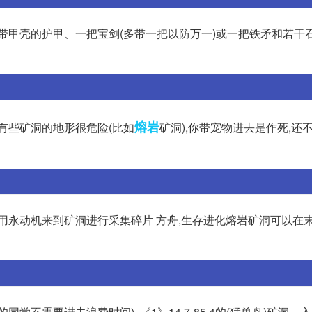
带甲壳的护甲、一把宝剑(多带一把以防万一)或一把铁矛和若干
熔岩
且有些矿洞的地形很危险(比如
矿洞),你带宠物进去是作死,还
用永动机来到矿洞进行采集碎片 方舟,生存进化熔岩矿洞可以在
同学不需要进去浪费时间), 《1》14.7-85.4的(猛兽岛)矿洞