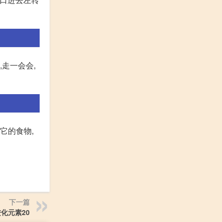
走一会会,
它的食物,
下一篇
化元素20