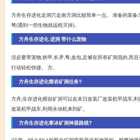
方舟生存进化走洞穴走南方洞比较简单一点。 准备的装备:
弩(遇到一些生物就远程灭掉)。
方舟生存进化 进洞 带什么宠物
没必要带宠物,铁甲,长矛,弩,血包,足够在所有矿洞混的,而
行动轻松快捷。 方。
方舟生存进化熔岩矿洞任务?
方舟,生存进化熔岩矿洞可以在末日改装厂改装机甲战车,利
改装机甲战车,利用永动机来到矿。
方舟生存进化寒冰矿洞神器路线?
(注意。68.3-56.1的那个矿洞里面是没有神器的。想要神器的