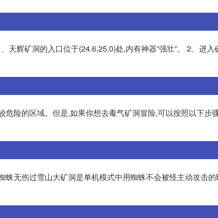
辉矿洞的入口位于(24.6,25.0)处,内有神器“强壮”。 2、进入
危险的区域。但是,如果你想去毒气矿洞冒险,可以按照以下步骤进行
蜘蛛无伤过雪山大矿洞是单机模式中用蜘蛛不会被怪主动攻击的B