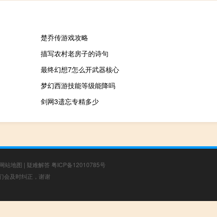
楚乔传游戏攻略
描写农村老房子的诗句
最终幻想7怎么开武器核心
梦幻西游技能等级能降吗
剑网3遗忘专精多少
网站地图
|
疑难解答
粤ICP备12010785号
，我们会及时纠正，谢谢