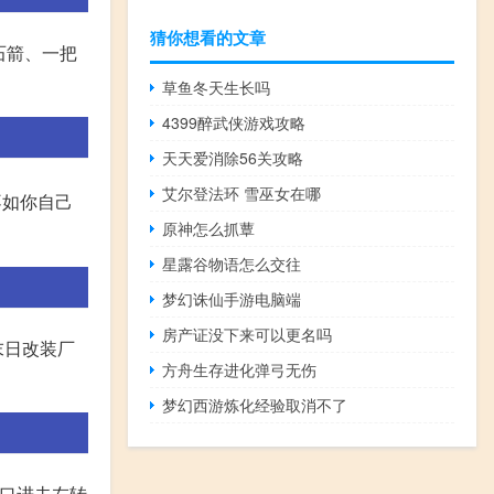
猜你想看的文章
石箭、一把
草鱼冬天生长吗
4399醉武侠游戏攻略
天天爱消除56关攻略
艾尔登法环 雪巫女在哪
不如你自己
原神怎么抓蕈
星露谷物语怎么交往
梦幻诛仙手游电脑端
房产证没下来可以更名吗
末日改装厂
方舟生存进化弹弓无伤
梦幻西游炼化经验取消不了
。入口进去左转