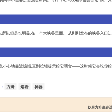
所以但是也明显,在一个大峡谷里面。 从刚刚发布的峡谷入口进,
,小心地靠近蝙蝠,直到按钮提示给它喂食——这时候它会吃你给
：
方舟
熔岩
神器
妖月方舟生存进