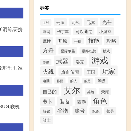
标签
元素
光芒
云顶
元气
主线
矿洞前,要携
小游戏
可以通过
剑网
卡丁车
技能
攻略
开原
属性
手机
方舟
星际争霸
最终幻想
模式
游戏
武器
洛克
步骤
: 1. 准
玩家
火线
热血传奇
王国
等级
电脑
的人
界面
的是
艾尔
自己的
荣耀
英雄
角色
装备
萝卜
西游
UG,联机
谷物
账号
解锁
跑跑
都是
骑士