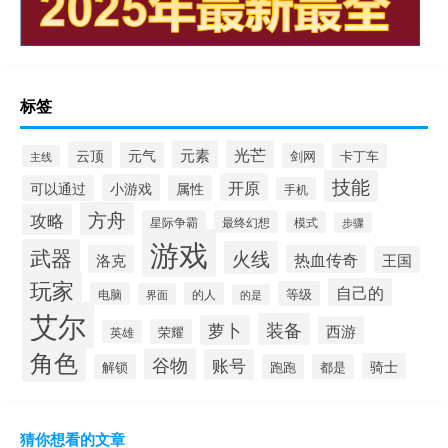
标签
元素
光芒
云顶
元气
剑网
卡丁车
主线
技能
开原
小游戏
可以通过
属性
手机
方舟
攻略
星际争霸
最终幻想
模式
步骤
游戏
武器
火线
洛克
热血传奇
王国
玩家
自己的
等级
电脑
的人
界面
的是
艾尔
装备
萝卜
西游
荣耀
英雄
角色
谷物
账号
骑士
解锁
跑跑
都是
猜你想看的文章