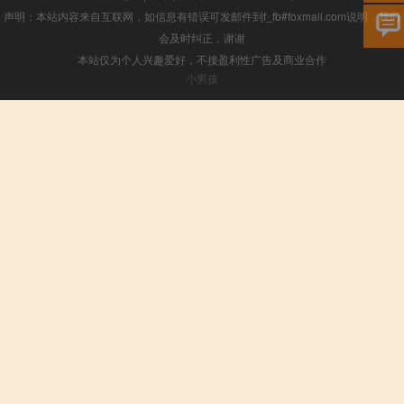
声明：本站内容来自互联网，如信息有错误可发邮件到f_fb#foxmail.com说明，我们
会及时纠正，谢谢
本站仅为个人兴趣爱好，不接盈利性广告及商业合作
小男孩