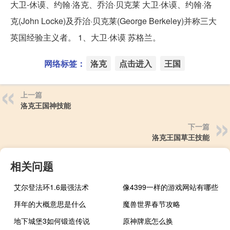
大卫-休谟、约翰·洛克、乔治·贝克莱 大卫·休谟、约翰·洛
克(John Locke)及乔治·贝克莱(George Berkeley)并称三大
英国经验主义者。 1、大卫·休谟 苏格兰。
网络标签：
洛克
点击进入
王国
上一篇
洛克王国神技能
下一篇
洛克王国草王技能
相关问题
艾尔登法环1.6最强法术
像4399一样的游戏网站有哪些
拜年的大概意思是什么
魔兽世界春节攻略
地下城堡3如何锻造传说
原神牌底怎么换