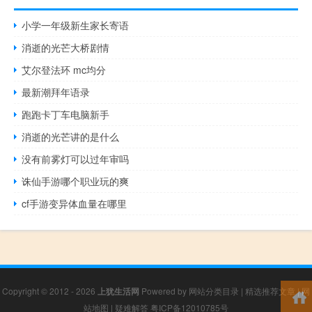
小学一年级新生家长寄语
消逝的光芒大桥剧情
艾尔登法环 mc均分
最新潮拜年语录
跑跑卡丁车电脑新手
消逝的光芒讲的是什么
没有前雾灯可以过年审吗
诛仙手游哪个职业玩的爽
cf手游变异体血量在哪里
Copyright © 2012 - 2026
上犹生活网
Powered by
网站分类目录
|
精选推荐文章
|
网
站地图
|
疑难解答
粤ICP备12010785号