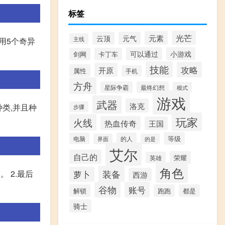
标签
光芒
元素
云顶
元气
主线
用5个奇异
可以通过
小游戏
剑网
卡丁车
技能
攻略
开原
属性
手机
方舟
星际争霸
最终幻想
模式
游戏
武器
洛克
类,并且种
步骤
玩家
火线
热血传奇
王国
等级
电脑
的人
界面
的是
艾尔
自己的
荣耀
英雄
角色
装备
 2.最后
萝卜
西游
谷物
账号
解锁
跑跑
都是
骑士