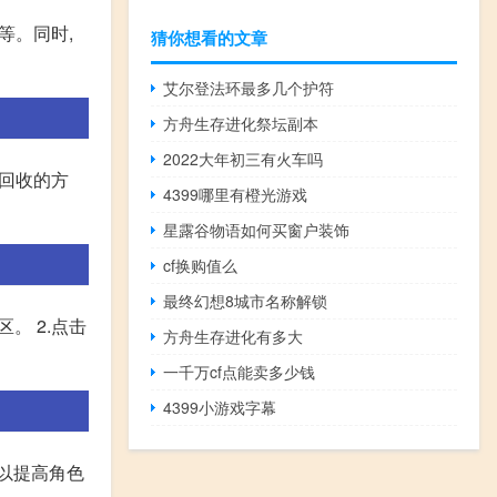
等。同时,
猜你想看的文章
艾尔登法环最多几个护符
方舟生存进化祭坛副本
2022大年初三有火车吗
 回收的方
4399哪里有橙光游戏
星露谷物语如何买窗户装饰
cf换购值么
最终幻想8城市名称解锁
。 2.点击
方舟生存进化有多大
一千万cf点能卖多少钱
4399小游戏字幕
以提高角色