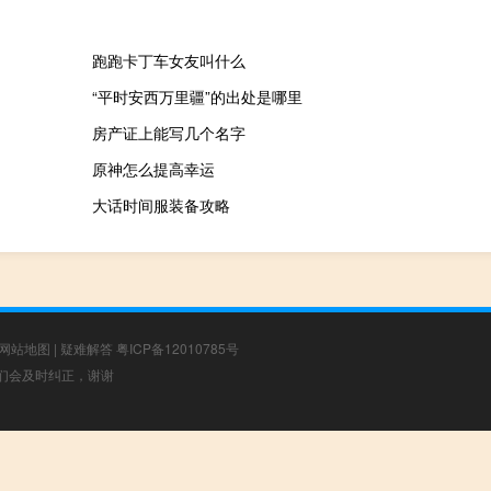
跑跑卡丁车女友叫什么
“平时安西万里疆”的出处是哪里
房产证上能写几个名字
原神怎么提高幸运
大话时间服装备攻略
网站地图
|
疑难解答
粤ICP备12010785号
，我们会及时纠正，谢谢