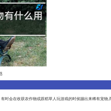
惑
有时会在收获农作物或跟稻草人玩游戏的时侯蹦出来稀有宠物,