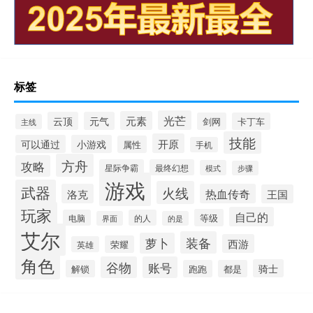
标签
光芒
元素
云顶
元气
剑网
卡丁车
主线
技能
开原
可以通过
小游戏
属性
手机
方舟
攻略
星际争霸
最终幻想
模式
步骤
游戏
武器
火线
洛克
热血传奇
王国
玩家
自己的
等级
电脑
的人
界面
的是
艾尔
装备
萝卜
西游
荣耀
英雄
角色
谷物
账号
骑士
解锁
跑跑
都是