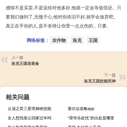
感情不是买卖,不是说你对他多好,他就一定会等值偿还。只
要我们做到了,无愧于心,他对你依旧不好,就学会放弃吧。
真正在乎你的人,是不舍得让你受一点点伤的... 只要。
网络标签：
农作物
洛克
王国
上一篇
洛克王国老装备
下一篇
洛克王国技能死神
相关问题
云顶之弈三星塔姆啥技能
塞尔达攻略app
女人想找老公回家过年吗
“荣华乐处忧”的出处是哪里
怎么快速获得大量原神
原神 九柱怎么开启