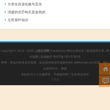
方舟生存进化账号丢失
消逝的光芒钩爪是金色的
元宵茶叶知识
Copyright © 2012 - 2026
上犹生活网
Powered by
网站分类目录
|
精选推荐文章
|
网
站地图
|
疑难解答
粤ICP备12010785号
声明：本站内容来自互联网，如信息有错误可发邮件到f_fb#foxmail.com说明，我们
会及时纠正，谢谢
本站仅为个人兴趣爱好，不接盈利性广告及商业合作
小男孩