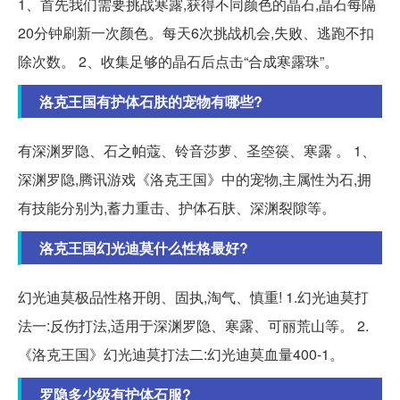
1、首先我们需要挑战寒露,获得不同颜色的晶石,晶石每隔
20分钟刷新一次颜色。每天6次挑战机会,失败、逃跑不扣
除次数。 2、收集足够的晶石后点击“合成寒露珠”。
洛克王国有护体石肤的宠物有哪些?
有深渊罗隐、石之帕蔻、铃音莎萝、圣箜篌、寒露 。 1、
深渊罗隐,腾讯游戏《洛克王国》中的宠物,主属性为石,拥
有技能分别为,蓄力重击、护体石肤、深渊裂隙等。
洛克王国幻光迪莫什么性格最好?
幻光迪莫极品性格开朗、固执,淘气、慎重! 1.幻光迪莫打
法一:反伤打法,适用于深渊罗隐、寒露、可丽荒山等。 2.
《洛克王国》幻光迪莫打法二:幻光迪莫血量400-1。
罗隐多少级有护体石服?