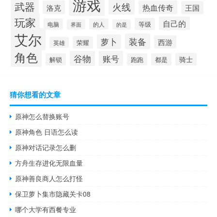
游戏
武器
火线
洛克
热血传奇
王国
玩家
自己的
等级
电脑
的人
界面
的是
艾尔
装备
萝卜
西游
荣耀
英雄
角色
谷物
账号
骑士
解锁
跑跑
都是
猜你想看的文章
原神怎么替换账号
原神角色 日语怎么读
原神对话记录怎么删
方舟生存进化无限血量
原神善良商人怎么打怪
保卫萝卜集市隐藏关卡08
哪个大学有西餐专业