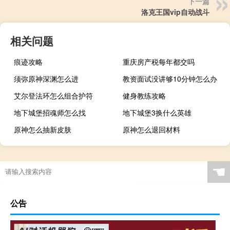
下一篇
洛克王国vip自动战斗
相关问题
痕迹攻略
重庆房产税每年都交吗
须弥原神深渊怎么进
教资面试没讲够10分钟怎么办
艾尔登法环怎么组合护符
健身教练攻略
地下城堡招魂师怎么找
地下城堡3换什么英雄
原神怎么抽新皮肤
原神怎么退回材料
☚
公告