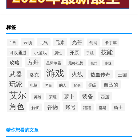
标签
光芒
元素
云顶
元气
剑网
卡丁车
主线
技能
开原
可以通过
小游戏
属性
手机
方舟
攻略
星际争霸
最终幻想
模式
步骤
游戏
武器
火线
洛克
热血传奇
王国
玩家
自己的
等级
电脑
的人
界面
的是
艾尔
装备
萝卜
西游
荣耀
英雄
角色
谷物
账号
骑士
解锁
跑跑
都是
猜你想看的文章