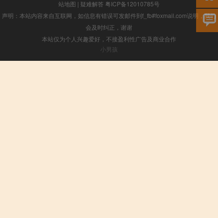
站地图
|
疑难解答
粤ICP备12010785号
声明：本站内容来自互联网，如信息有错误可发邮件到f_fb#foxmail.com说明，我们
会及时纠正，谢谢
本站仅为个人兴趣爱好，不接盈利性广告及商业合作
小男孩