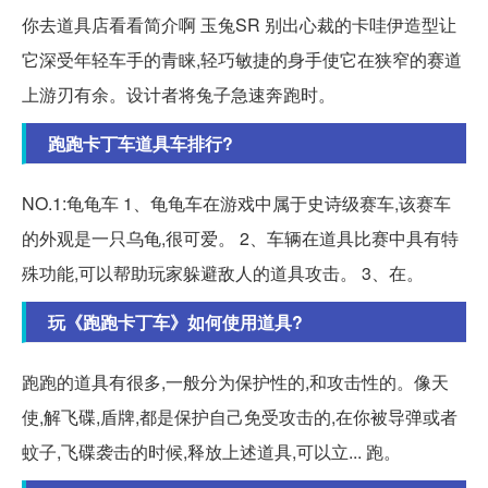
你去道具店看看简介啊 玉兔SR 别出心裁的卡哇伊造型让
它深受年轻车手的青睐,轻巧敏捷的身手使它在狭窄的赛道
上游刃有余。设计者将兔子急速奔跑时。
跑跑卡丁车道具车排行?
NO.1:龟龟车 1、龟龟车在游戏中属于史诗级赛车,该赛车
的外观是一只乌龟,很可爱。 2、车辆在道具比赛中具有特
殊功能,可以帮助玩家躲避敌人的道具攻击。 3、在。
玩《跑跑卡丁车》如何使用道具?
跑跑的道具有很多,一般分为保护性的,和攻击性的。像天
使,解飞碟,盾牌,都是保护自己免受攻击的,在你被导弹或者
蚊子,飞碟袭击的时候,释放上述道具,可以立... 跑。