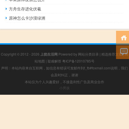
方舟生存进化伏羲
原神怎么卡沙漠绿洲
Copyright © 2012 - 2026
上犹生活网
Powered by
网站分类目录
|
精选推荐文章
|
网
站地图
|
疑难解答
粤ICP备12010785号
声明：本站内容来自互联网，如信息有错误可发邮件到f_fb#foxmail.com说明，我们
会及时纠正，谢谢
本站仅为个人兴趣爱好，不接盈利性广告及商业合作
小男孩