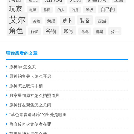
玩家
自己的
等级
电脑
的人
界面
的是
艾尔
装备
萝卜
西游
荣耀
英雄
角色
谷物
账号
骑士
解锁
跑跑
都是
猜你想看的文章
原神fps怎么关
原神钓鱼关卡怎么开启
原神怎么取消手柄
月章星句原神怎么拍照道具
原神好友聚集怎么关闭
“草色青青送马蹄”的出处是哪里
热血传奇火龙使者在哪
苹果原神发票怎么开