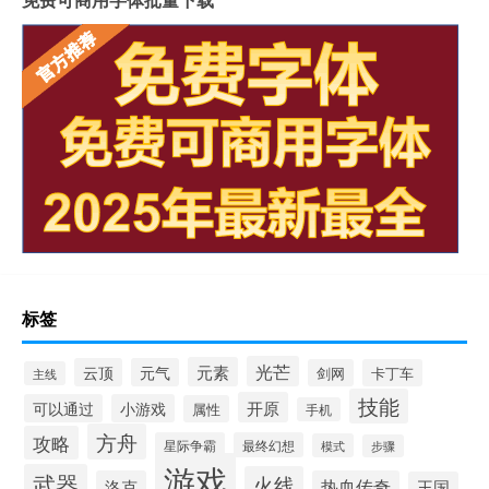
标签
光芒
元素
云顶
元气
剑网
卡丁车
主线
技能
开原
可以通过
小游戏
属性
手机
方舟
攻略
星际争霸
最终幻想
模式
步骤
游戏
武器
火线
洛克
热血传奇
王国