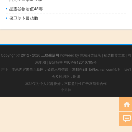
星露谷物语值48哪
保卫萝卜最鸡肋
Copyright © 2012 - 2026
上犹生活网
Powered by
网站分类目录
|
精选推荐文章
|
网
站地图
|
疑难解答
粤ICP备12010785号
声明：本站内容来自互联网，如信息有错误可发邮件到f_fb#foxmail.com说明，我们
会及时纠正，谢谢
本站仅为个人兴趣爱好，不接盈利性广告及商业合作
小男孩