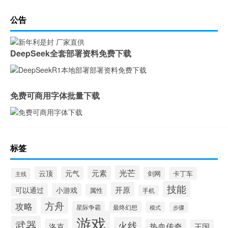
公告
DeepSeek全套部署资料免费下载
免费可商用字体批量下载
标签
光芒
元素
云顶
元气
剑网
卡丁车
主线
技能
开原
可以通过
小游戏
属性
手机
方舟
攻略
星际争霸
最终幻想
模式
步骤
游戏
武器
火线
洛克
热血传奇
王国