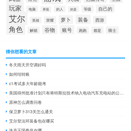
玩家
自己的
等级
电脑
的人
界面
的是
艾尔
装备
萝卜
西游
荣耀
英雄
角色
谷物
账号
骑士
解锁
跑跑
都是
猜你想看的文章
冬天雨天开空调好吗
如何结转账
c1考试多大年龄能考
美国得州批准计划只有将特斯拉技术纳入电动汽车充电站的公司才有资格获联邦资金
原神怎么调查问卷
保卫萝卜313关怎么通关
艾尔登法环装备包在哪买
洛克王国拳皇在哪