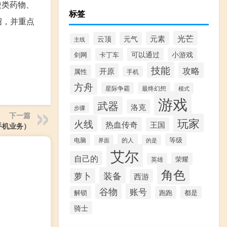
酸类药物、
标签
绍，并重点
光芒
元素
云顶
元气
主线
可以通过
小游戏
剑网
卡丁车
技能
攻略
开原
属性
手机
方舟
星际争霸
最终幻想
模式
游戏
武器
洛克
步骤
下一篇
玩家
火线
热血传奇
王国
手机业务）
等级
电脑
的人
界面
的是
艾尔
自己的
荣耀
英雄
角色
装备
萝卜
西游
谷物
账号
解锁
跑跑
都是
骑士