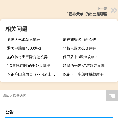
下一篇
“岂非天哉”的出处是哪里
相关问题
原神大气泡怎么解开
原神鹤管名山怎么进
通关电脑端4399游戏
平板电脑怎么登原神
热血传奇宝宝隐身怎么弄
保卫萝卜3深海攻略2
“追复轩羲旧”的出处是哪里
消逝的光芒 灯塔洞穴在哪
不识庐山真面目（不识庐山真面目）
跑跑卡丁车怎样挑战影子
☚
公告