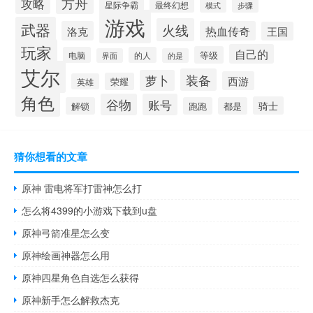
方舟
攻略
星际争霸
最终幻想
模式
步骤
游戏
武器
火线
洛克
热血传奇
王国
玩家
自己的
等级
电脑
的人
界面
的是
艾尔
装备
萝卜
西游
荣耀
英雄
角色
谷物
账号
骑士
解锁
跑跑
都是
猜你想看的文章
原神 雷电将军打雷神怎么打
怎么将4399的小游戏下载到u盘
原神弓箭准星怎么变
原神绘画神器怎么用
原神四星角色自选怎么获得
原神新手怎么解救杰克