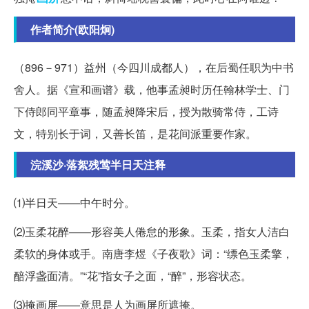
作者简介(欧阳炯)
（896－971）益州（今四川成都人），在后蜀任职为中书
舍人。据《宣和画谱》载，他事孟昶时历任翰林学士、门
下侍郎同平章事，随孟昶降宋后，授为散骑常侍，工诗
文，特别长于词，又善长笛，是花间派重要作家。
浣溪沙·落絮残莺半日天注释
⑴半日天——中午时分。
⑵玉柔花醉——形容美人倦怠的形象。玉柔，指女人洁白
柔软的身体或手。南唐李煜《子夜歌》词：“缥色玉柔擎，
醅浮盏面清。”“花”指女子之面，“醉”，形容状态。
⑶掩画屏——意思是人为画屏所遮掩。