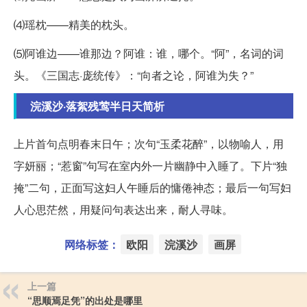
⑷瑶枕——精美的枕头。
⑸阿谁边——谁那边？阿谁：谁，哪个。“阿”，名词的词
头。《三国志·庞统传》：“向者之论，阿谁为失？”
浣溪沙·落絮残莺半日天简析
上片首句点明春末日午；次句“玉柔花醉”，以物喻人，用
字妍丽；“惹窗”句写在室内外一片幽静中入睡了。下片“独
掩”二句，正面写这妇人午睡后的慵倦神态；最后一句写妇
人心思茫然，用疑问句表达出来，耐人寻味。
网络标签：
欧阳
浣溪沙
画屏
上一篇
“思顺焉足凭”的出处是哪里