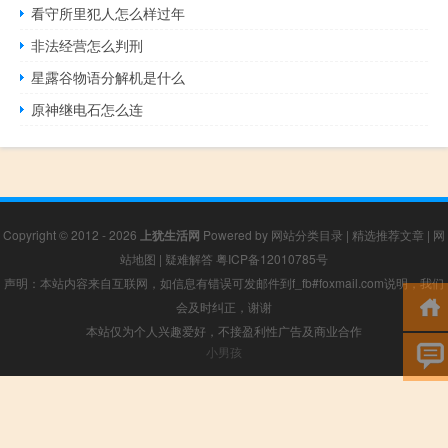
看守所里犯人怎么样过年
非法经营怎么判刑
星露谷物语分解机是什么
原神继电石怎么连
Copyright © 2012 - 2026
上犹生活网
Powered by
网站分类目录
|
精选推荐文章
|
网
站地图
|
疑难解答
粤ICP备12010785号
声明：本站内容来自互联网，如信息有错误可发邮件到f_fb#foxmail.com说明，我们
会及时纠正，谢谢
本站仅为个人兴趣爱好，不接盈利性广告及商业合作
小男孩