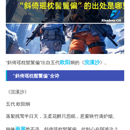
欧阳
浣溪沙
“斜倚瑶枕髻鬟偏”出自五代
炯的《
》。
“斜倚瑶枕髻鬟偏”全诗
《浣溪沙》
五代 欧阳炯
落絮残莺半日天，玉柔花醉只思眠，惹窗映竹满炉烟。
画屏
独掩
愁不语，斜倚瑶枕髻鬟偏，此时心在阿谁边？