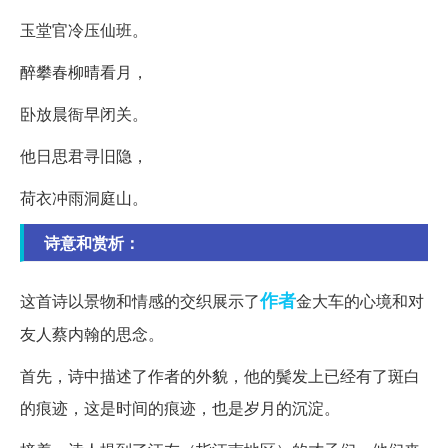
玉堂官冷压仙班。
醉攀春柳晴看月，
卧放晨衙早闭关。
他日思君寻旧隐，
荷衣冲雨洞庭山。
诗意和赏析：
作者
这首诗以景物和情感的交织展示了
金大车的心境和对
友人蔡内翰的思念。
首先，诗中描述了作者的外貌，他的鬓发上已经有了斑白
的痕迹，这是时间的痕迹，也是岁月的沉淀。