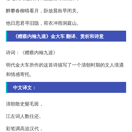
醉攀春柳晴看月，卧放晨衙早闭关。
他日思君寻旧隐，荷衣冲雨洞庭山。
《赠蔡内翰九逵》金大车 翻译、赏析和诗意
诗词：《赠蔡内翰九逵》
明代金大车所作的这首诗描写了一个清朝时期的文人境遇
和情感寄托。
中文译文：
清朝散史鬓毛斑，
江左词人数往还。
彩笔调高追汉代，