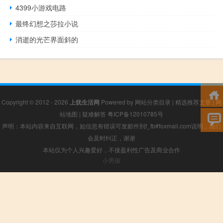
4399小游戏电路
最终幻想之莎拉小说
消逝的光芒界面斜的
Copyright © 2012 - 2026
上犹生活网
Powered by
网站分类目录
|
精选推荐文章
|
网
站地图
|
疑难解答
粤ICP备12010785号
声明：本站内容来自互联网，如信息有错误可发邮件到f_fb#foxmail.com说明，我们
会及时纠正，谢谢
本站仅为个人兴趣爱好，不接盈利性广告及商业合作
小男孩