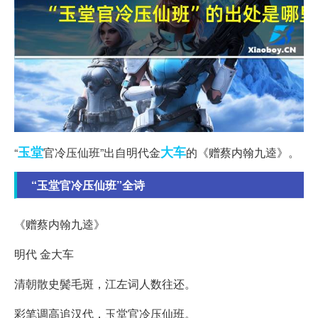
玉堂
大车
“
官冷压仙班”出自明代金
的《赠蔡内翰九逵》。
“玉堂官冷压仙班”全诗
《赠蔡内翰九逵》
明代 金大车
清朝散史鬓毛斑，江左词人数往还。
彩笔调高追汉代，玉堂官冷压仙班。