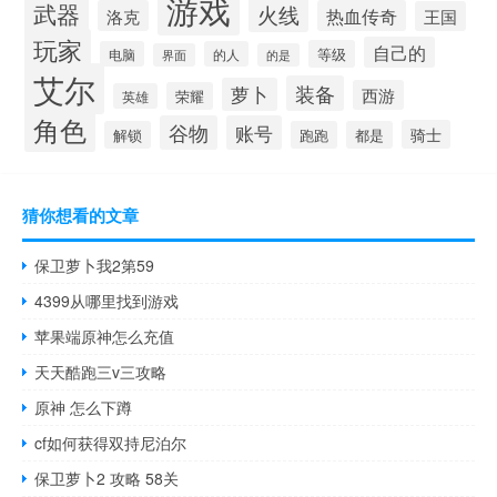
游戏
武器
火线
洛克
热血传奇
王国
玩家
自己的
等级
电脑
的人
界面
的是
艾尔
装备
萝卜
西游
荣耀
英雄
角色
谷物
账号
骑士
解锁
跑跑
都是
猜你想看的文章
保卫萝卜我2第59
4399从哪里找到游戏
苹果端原神怎么充值
天天酷跑三v三攻略
原神 怎么下蹲
cf如何获得双持尼泊尔
保卫萝卜2 攻略 58关