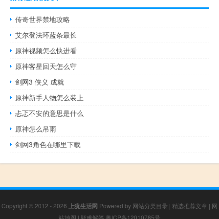
传奇世界禁地攻略
艾尔登法环蓝条最长
原神视频怎么快进看
原神客星回天怎么守
剑网3 侠义 成就
原神新手人物怎么装上
忐忑不安的意思是什么
原神怎么吊雨
剑网3角色在哪里下载
Copyright © 2012 - 2026
上犹生活网
Powered by
网站分类目录
|
精选推荐文章
|
网
站地图
|
疑难解答
粤ICP备12010785号