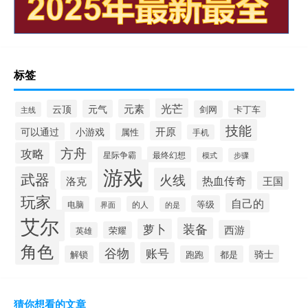
标签
光芒
元素
云顶
元气
剑网
卡丁车
主线
技能
开原
可以通过
小游戏
属性
手机
方舟
攻略
星际争霸
最终幻想
模式
步骤
游戏
武器
火线
洛克
热血传奇
王国
玩家
自己的
等级
电脑
的人
界面
的是
艾尔
装备
萝卜
西游
荣耀
英雄
角色
谷物
账号
骑士
解锁
跑跑
都是
猜你想看的文章