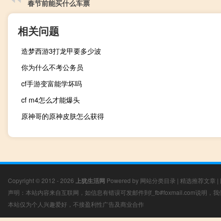
春节前能买什么车票
相关问题
造梦西游3打龙甲要多少波
你为什么不考公务员
cf手游变富能学坏吗
cf m4怎么才能爆头
原神哥的原神皮肤怎么获得
Copyright © 2012 - 2026
上犹生活网
Powered by
网站分类目录
|
精选推荐文章
|
声明：本站内容来自互联网，如信息有错误可发邮件到f_fb#foxmail.com说明
本站仅为个人兴趣爱好，不接盈利性广告及商业合作