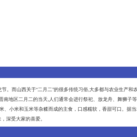
青龙节。而山西关于“二月二”的很多传统习俗,大多都与农业生产和
,晋南地区二月二的当天,人们通常会进行祭祀、放龙舟、舞狮子
粗米、小米和玉米等杂糅而成的主食，口感糯软，香甜可口。据当
味，深受大家的喜爱。