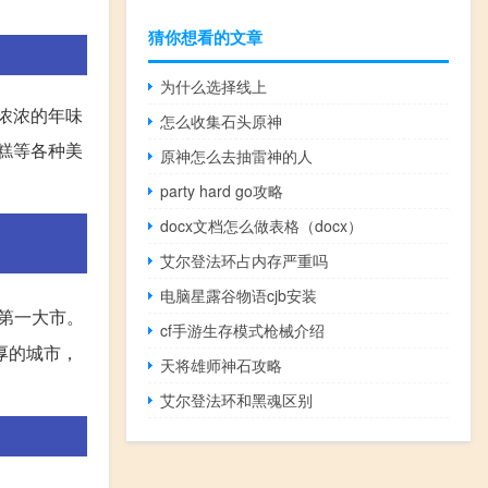
猜你想看的文章
为什么选择线上
浓浓的年味
怎么收集石头原神
糕等各种美
原神怎么去抽雷神的人
party hard go攻略
docx文档怎么做表格（docx）
艾尔登法环占内存严重吗
电脑星露谷物语cjb安装
口第一大市。
cf手游生存模式枪械介绍
厚的城市，
天将雄师神石攻略
艾尔登法环和黑魂区别