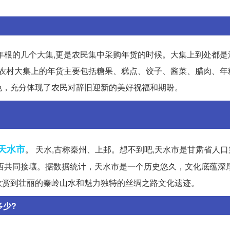
年根的几个大集,更是农民集中采购年货的时候。大集上到处都是
，农村大集上的年货主要包括糖果、糕点、饺子、酱菜、腊肉、年
色，充分体现了农民对辞旧迎新的美好祝福和期盼。
天水市
。 天水,古称秦州、上邽。想不到吧,天水市是甘肃省人
西共同接壤。据数据统计，天水市是一个历史悠久，文化底蕴深
欣赏到壮丽的秦岭山水和魅力独特的丝绸之路文化遗迹。
多少?