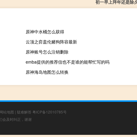
初一早上拜年还是除
原神中水桶怎么获得
云顶之弈盖伦赌狗阵容最新
原神账号怎么注销删除
emba提供的推荐信也不是谁的能帮忙写的吗
原神海岛地图怎么转换
网站地图
|
疑难解答
粤ICP备12010785号
，我们会及时纠正，谢谢