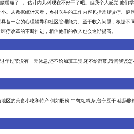
腰腿痛了···。估计内儿科现在不好干了吧。但我个人感觉,他们
太小。从数据统计来看，乡村医生的工作内容包括常规诊疗、健
要具备一定的心理辅导和社区管理能力。至于收入问题，根据不
村医疗改革的不断推进，相信他们的收入也会逐渐提高。
,过年过节没有一天休息,还不给加班工资,还不给辞职,请问我该怎
的美食小吃和特产,例如肠粉,牛肉丸,粿条,普宁豆干,猪肠胀糯