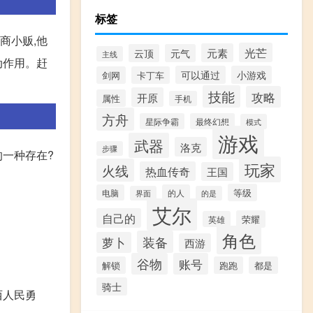
标签
商小贩,他
光芒
元素
云顶
元气
主线
动作用。赶
可以通过
小游戏
剑网
卡丁车
技能
攻略
开原
属性
手机
方舟
星际争霸
最终幻想
模式
游戏
武器
洛克
步骤
的一种存在?
玩家
火线
热血传奇
王国
等级
电脑
的人
界面
的是
艾尔
自己的
荣耀
英雄
角色
装备
萝卜
西游
谷物
账号
解锁
跑跑
都是
骑士
西人民勇