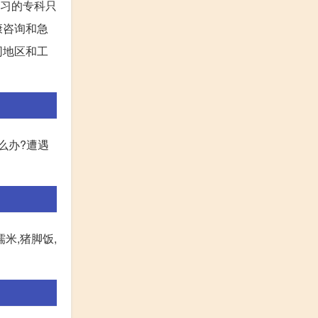
学习的专科只
康咨询和急
同地区和工
么办?遭遇
米,猪脚饭,