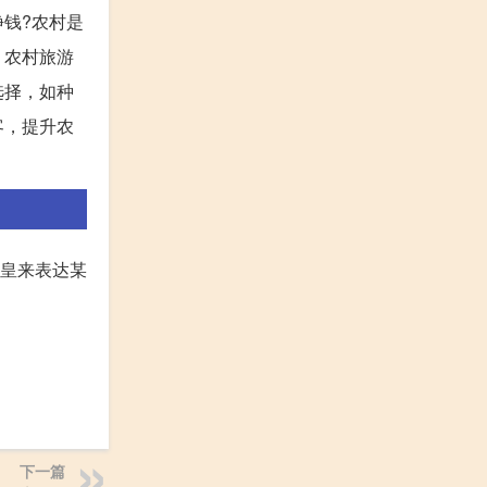
挣钱?农村是
、农村旅游
选择，如种
客，提升农
始皇来表达某
下一篇