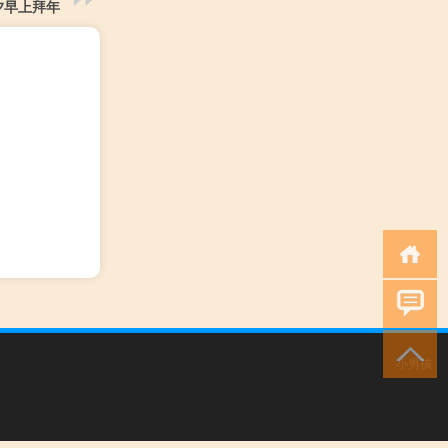
夕早上拜年
小男孩