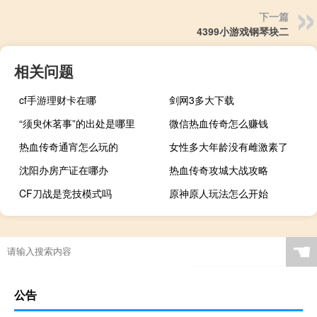
下一篇
4399小游戏钢琴块二
相关问题
cf手游理财卡在哪
剑网3多大下载
“须臾休茗事”的出处是哪里
微信热血传奇怎么赚钱
热血传奇通宵怎么玩的
女性多大年龄没有雌激素了
沈阳办房产证在哪办
热血传奇攻城大战攻略
CF刀战是竞技模式吗
原神原人玩法怎么开始
☚
公告