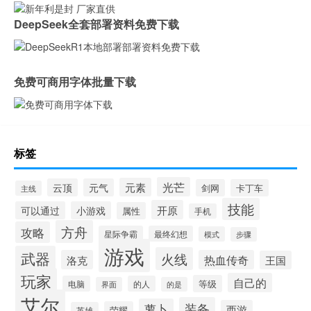
DeepSeek全套部署资料免费下载
免费可商用字体批量下载
标签
光芒
元素
云顶
元气
剑网
卡丁车
主线
技能
开原
可以通过
小游戏
属性
手机
方舟
攻略
星际争霸
最终幻想
模式
步骤
游戏
武器
火线
洛克
热血传奇
王国
玩家
自己的
等级
电脑
的人
界面
的是
艾尔
装备
萝卜
西游
荣耀
英雄