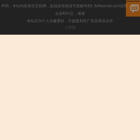
声明：本站内容来自互联网，如信息有错误可发邮件到f_fb#foxmail.com说明，我们
会及时纠正，谢谢
本站仅为个人兴趣爱好，不接盈利性广告及商业合作
小男孩