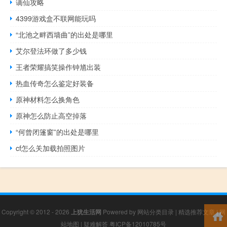
谪仙攻略
4399游戏盒不联网能玩吗
“北池之畔西墙曲”的出处是哪里
艾尔登法环做了多少钱
王者荣耀搞笑操作钟馗出装
热血传奇怎么鉴定好装备
原神材料怎么换角色
原神怎么防止高空掉落
“何曾闭篷窗”的出处是哪里
cf怎么关加载拍照图片
Copyright © 2012 - 2026
上犹生活网
Powered by
网站分类目录
|
精选推荐文章
|
网
站地图
|
疑难解答
粤ICP备12010785号