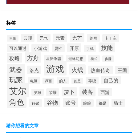
标签
光芒
元素
云顶
元气
剑网
卡丁车
主线
技能
开原
可以通过
小游戏
属性
手机
方舟
攻略
星际争霸
最终幻想
模式
步骤
游戏
武器
火线
洛克
热血传奇
王国
玩家
自己的
等级
电脑
的人
界面
的是
艾尔
装备
萝卜
西游
荣耀
英雄
角色
谷物
账号
骑士
解锁
跑跑
都是
猜你想看的文章