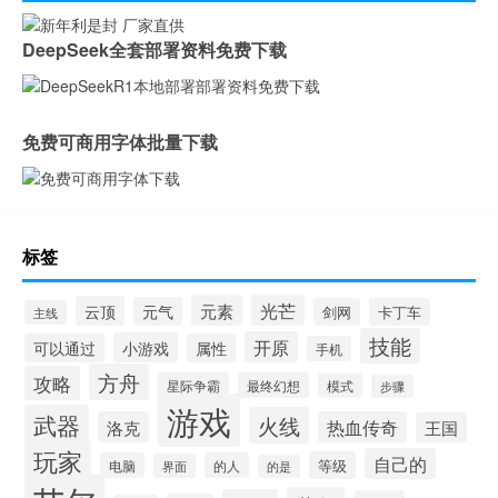
DeepSeek全套部署资料免费下载
免费可商用字体批量下载
标签
元素
光芒
云顶
元气
剑网
卡丁车
主线
技能
开原
小游戏
可以通过
属性
手机
方舟
攻略
星际争霸
最终幻想
模式
步骤
游戏
武器
火线
洛克
热血传奇
王国
玩家
自己的
等级
电脑
的人
界面
的是