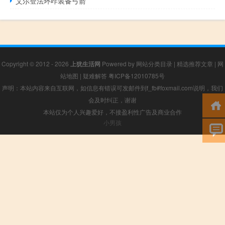
艾尔登法环咋装备弓箭
Copyright © 2012 - 2026
上犹生活网
Powered by
网站分类目录
|
精选推荐文章
|
网
站地图
|
疑难解答
粤ICP备12010785号
声明：本站内容来自互联网，如信息有错误可发邮件到f_fb#foxmail.com说明，我们
会及时纠正，谢谢
本站仅为个人兴趣爱好，不接盈利性广告及商业合作
小男孩