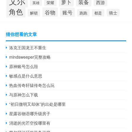
艾尔
装备
萝卜
西游
荣耀
英雄
角色
谷物
账号
骑士
解锁
跑跑
都是
猜你想看的文章
洛克王国龙王不重生
mindsweeper完整攻略
原神账号怎么毁
敏感点是什么意思
热血传奇轩辕传奇怎么玩
与原神怎么下载
“初日微明又却休”的出处是哪里
星露谷物语哪升级房子
消逝的光芒空投哪里有