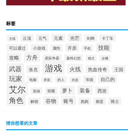
标签
光芒
元素
云顶
元气
剑网
卡丁车
主线
技能
开原
可以通过
小游戏
属性
手机
方舟
攻略
星际争霸
最终幻想
模式
步骤
游戏
武器
火线
洛克
热血传奇
王国
玩家
自己的
等级
电脑
的人
界面
的是
艾尔
装备
萝卜
西游
荣耀
英雄
角色
谷物
账号
骑士
解锁
跑跑
都是
猜你想看的文章