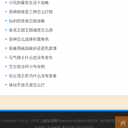
小坑的爆笑生活十攻略
原神猜谁是三神怎么打怪
仙剑四淮南王陵攻略
洛克王国王国城堡怎么得
原神怎么选择祈愿角色
装修用碳晶板好还是乳胶漆
元气骑士什么也没有发生
艾尔登法环小号存档
玩云顶之弈为什么没有装备
诛仙手游天虚怎么打
Copyright © 2012 - 2026
上犹生活网
Powered by
网站分类目录
|
精选推荐文章
|
网
站地图
|
疑难解答
粤ICP备12010785号