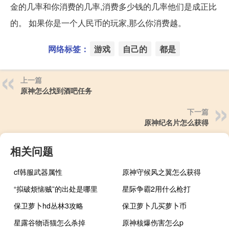
金的几率和你消费的几率,消费多少钱的几率他们是成正比
的。 如果你是一个人民币的玩家,那么你消费越。
网络标签：
游戏
自己的
都是
上一篇
原神怎么找到酒吧任务
下一篇
原神纪名片怎么获得
相关问题
cf韩服武器属性
原神守候风之翼怎么获得
“拟破烦恼贼”的出处是哪里
星际争霸2用什么枪打
保卫萝卜hd丛林3攻略
保卫萝卜几买萝卜币
星露谷物语猫怎么杀掉
原神核爆伤害怎么p