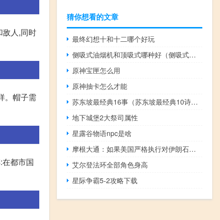
猜你想看的文章
敌人,同时
最终幻想十和十二哪个好玩
侧吸式油烟机和顶吸式哪种好（侧吸式油烟机）
原神宝匣怎么用
原神抽卡怎么才能
一样。帽子需
苏东坡最经典16事（苏东坡最经典10诗词）
地下城堡2大祭司属性
星露谷物语npc是啥
摩根大通：如果美国严格执行对伊朗石油出口的限制或者如果干扰扩散到霍尔木兹海峡供应可能会受到干扰
:在都市国
艾尔登法环全部角色身高
星际争霸5-2攻略下载