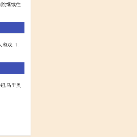
角跳继续往
戏: 1.
钮,马里奥