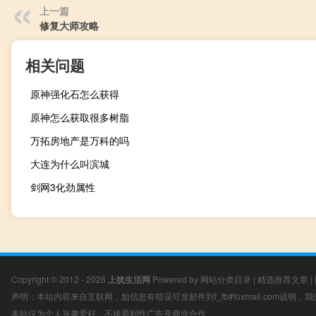
上一篇
修复大师攻略
相关问题
原神强化石怎么获得
原神怎么获取很多树脂
万拓房地产是万科的吗
大连为什么叫滨城
剑网3化劲属性
Copyright © 2012 - 2026
上犹生活网
Powered by
网站分类目录
|
精选推荐文章
|
声明：本站内容来自互联网，如信息有错误可发邮件到f_fb#foxmail.com说明
本站仅为个人兴趣爱好，不接盈利性广告及商业合作