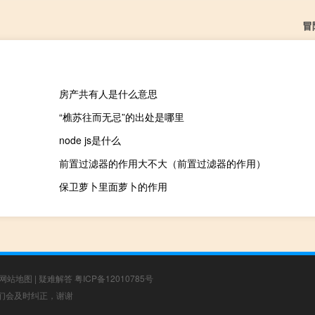
冒
房产共有人是什么意思
“樵苏往而无忌”的出处是哪里
node js是什么
前置过滤器的作用大不大（前置过滤器的作用）
保卫萝卜里面萝卜的作用
网站地图
|
疑难解答
粤ICP备12010785号
，我们会及时纠正，谢谢