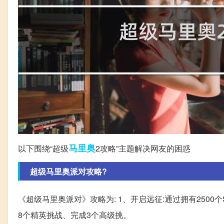
马里奥
以下围绕“超级
2攻略”主题解决网友的困惑
超级马里奥派对攻略?
《超级马里奥派对》攻略为: 1、开启远征:通过拥有2500个S
8个精英挑战、完成3个高级挑。