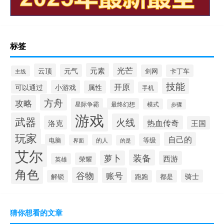
标签
元素
光芒
云顶
元气
剑网
卡丁车
主线
技能
开原
小游戏
可以通过
属性
手机
方舟
攻略
星际争霸
最终幻想
模式
步骤
游戏
武器
火线
洛克
热血传奇
王国
玩家
自己的
等级
电脑
的人
界面
的是
艾尔
装备
萝卜
西游
荣耀
英雄
角色
谷物
账号
骑士
解锁
跑跑
都是
猜你想看的文章