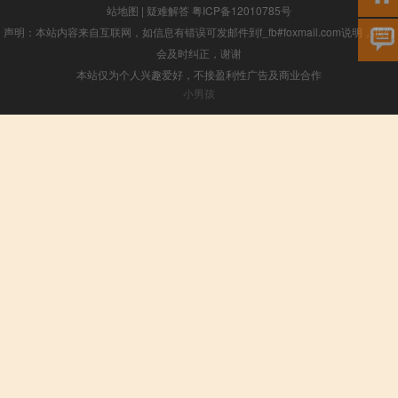
站地图
|
疑难解答
粤ICP备12010785号
声明：本站内容来自互联网，如信息有错误可发邮件到f_fb#foxmail.com说明，我们
会及时纠正，谢谢
本站仅为个人兴趣爱好，不接盈利性广告及商业合作
小男孩