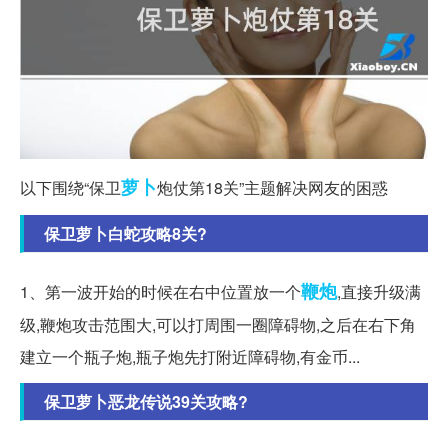
萝卜
以下围绕“保卫
炮仗第18关”主题解决网友的困惑
保卫萝卜白蛇攻略8关?
鞭炮
1、第一波开始的时候在右中位置放一个
,直接升级满
级,鞭炮攻击范围大,可以打周围一圈障碍物,之后在右下角
建立一个瓶子炮,瓶子炮先打附近障碍物,有金币...
保卫萝卜恶龙传说39关攻略?