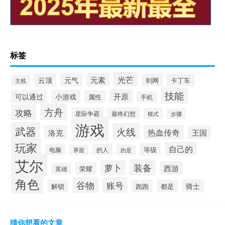
标签
光芒
元素
云顶
元气
剑网
卡丁车
主线
技能
开原
可以通过
小游戏
属性
手机
方舟
攻略
星际争霸
最终幻想
模式
步骤
游戏
武器
火线
洛克
热血传奇
王国
玩家
自己的
等级
电脑
的人
界面
的是
艾尔
装备
萝卜
西游
荣耀
英雄
角色
谷物
账号
骑士
解锁
跑跑
都是
猜你想看的文章