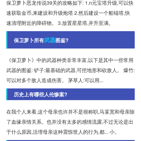
保卫萝卜恶龙传说39关的攻略如下: 1.n元宝塔升级,可以快
速获取金币,来建设和升级炮塔 2.然后建设一个船锚塔,快
速清理附近的障碍物。 3.放置星星塔,并升至满。
武器
保卫萝卜所有
图鉴?
《保卫萝卜》中的武器种类非常丰富,以下是其中一些常用
武器的图鉴: 铲子:最基础的武器,可挖地形和砍敌人。 爆竹:
可以对多个敌人造成伤害。 茅草人:可以用...
历史上有哪些人伦惨案?
在我个人来看,这个母亲也许并不是很称职,马某宽和母亲除
了血缘亲情关系。也并没有太多的感情流露,不过无论是出
于什么原因,活埋母亲这种震惊世人的行为,都... 小。